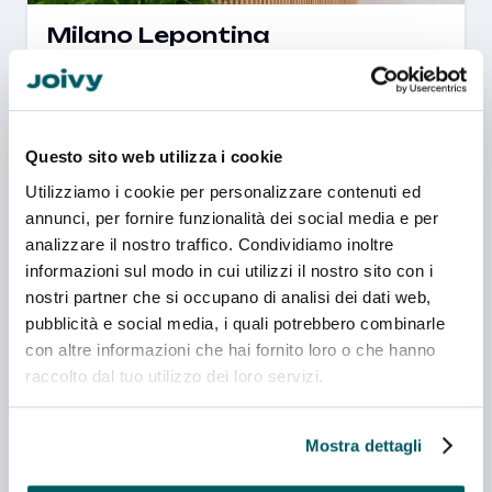
Milano Lepontina
Via Lepontina 4, 20159 Milano
Cucine attrezzate
Lavanderia
Lounge & coworking
Questo sito web utilizza i cookie
A PARTIRE DA
Utilizziamo i cookie per personalizzare contenuti ed
da 80 €/giorno
Scopri
annunci, per fornire funzionalità dei social media e per
analizzare il nostro traffico. Condividiamo inoltre
informazioni sul modo in cui utilizzi il nostro sito con i
nostri partner che si occupano di analisi dei dati web,
pubblicità e social media, i quali potrebbero combinarle
con altre informazioni che hai fornito loro o che hanno
Vivere e studiare a Milano
raccolto dal tuo utilizzo dei loro servizi.
Milano è una delle principali città universitarie d'Europa e
offre un ambiente internazionale, dinamico e ricco di
Mostra dettagli
opportunità. Con Joivy vivi in una posizione strategica,