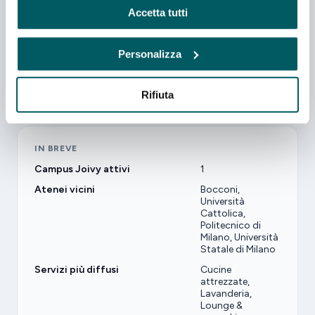
ben collegata ai principali atenei, come Bocconi,
Accetta tutti
Politecnico di Milano, Università degli Studi e Università
Cattolica, per raggiungere facilmente il campus e
Personalizza
muoverti in città. Scegli una residenza con tutto
incluso, spazi dedicati allo studio e alla socialità e la
Rifiuta
flessibilità di una soluzione pensata per gli studenti.
IN BREVE
Campus Joivy attivi
1
Atenei vicini
Bocconi,
Università
Cattolica,
Politecnico di
Milano, Università
Statale di Milano
Servizi più diffusi
Cucine
attrezzate,
Lavanderia,
Lounge &