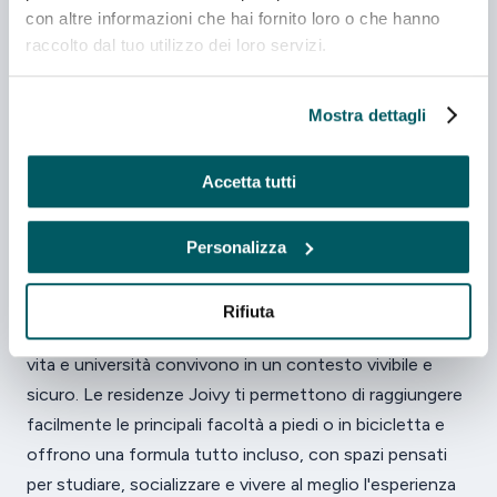
con altre informazioni che hai fornito loro o che hanno
Cucina privata
raccolto dal tuo utilizzo dei loro servizi.
A PARTIRE DA
da 830 €/mese
Scopri
Mostra dettagli
Accetta tutti
Personalizza
Vivere e studiare a Parma
Parma, capitale della Food Valley, è una città
Rifiuta
accogliente e a misura di studente, dove qualità della
vita e università convivono in un contesto vivibile e
sicuro. Le residenze Joivy ti permettono di raggiungere
facilmente le principali facoltà a piedi o in bicicletta e
offrono una formula tutto incluso, con spazi pensati
per studiare, socializzare e vivere al meglio l'esperienza