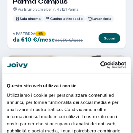
Parma Campus
Via Bruno Schreiber 7, 43121 Parma
Sala cinema
Cucine attrezzate
Lavanderia
A PARTIRE DA
-6%
da 610 €/mese
Scopri
da 650 €/mese
Questo sito web utilizza i cookie
Utilizziamo i cookie per personalizzare contenuti ed
annunci, per fornire funzionalità dei social media e per
analizzare il nostro traffico. Condividiamo inoltre
Parma City
informazioni sul modo in cui utilizzi il nostro sito con i
Via Guglielmo Oberdan, 4, 43121 Parma
nostri partner che si occupano di analisi dei dati web,
pubblicità e social media, i quali potrebbero combinarle
Lavanderia
Sistema di sicurezza