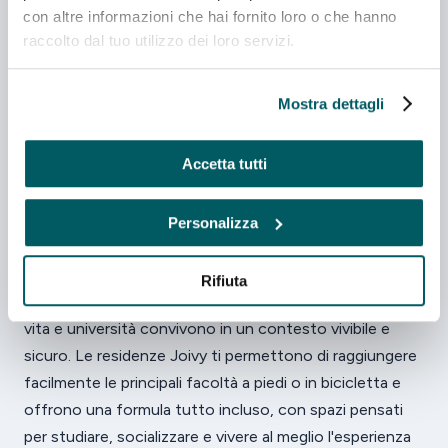
con altre informazioni che hai fornito loro o che hanno
Cucina privata
raccolto dal tuo utilizzo dei loro servizi.
A PARTIRE DA
da 830 €/mese
Scopri
Mostra dettagli
Accetta tutti
Personalizza
Vivere e studiare a Parma
Parma, capitale della Food Valley, è una città
Rifiuta
accogliente e a misura di studente, dove qualità della
vita e università convivono in un contesto vivibile e
sicuro. Le residenze Joivy ti permettono di raggiungere
facilmente le principali facoltà a piedi o in bicicletta e
offrono una formula tutto incluso, con spazi pensati
per studiare, socializzare e vivere al meglio l'esperienza