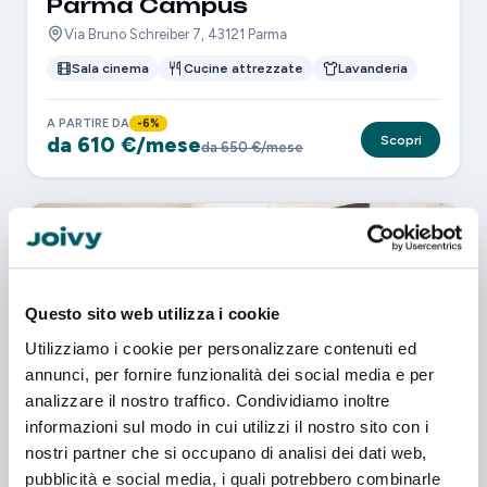
Parma Campus
Via Bruno Schreiber 7, 43121 Parma
Sala cinema
Cucine attrezzate
Lavanderia
A PARTIRE DA
-6%
da 610 €/mese
Scopri
da 650 €/mese
Questo sito web utilizza i cookie
Utilizziamo i cookie per personalizzare contenuti ed
annunci, per fornire funzionalità dei social media e per
analizzare il nostro traffico. Condividiamo inoltre
Parma City
informazioni sul modo in cui utilizzi il nostro sito con i
Via Guglielmo Oberdan, 4, 43121 Parma
nostri partner che si occupano di analisi dei dati web,
pubblicità e social media, i quali potrebbero combinarle
Lavanderia
Sistema di sicurezza