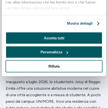
con altre informazioni che hai fornito loro o che hanno
Cucine attrezzate
Lavanderia
raccolto dal tuo utilizzo dei loro servizi.
Lounge & coworking
Mostra dettagli
A PARTIRE DA
da 190 €/mese
Scopri
Accetta tutti
Personalizza
Vivere e studiare a Reggio
Rifiuta
Emilia
Inaugurato a luglio 2026, lo studentato Joivy di Reggio
Emilia offre una soluzione abitativa moderna nel cuore
di una città accogliente e a misura di studente. A pochi
passi dal campus UNIMORE, trovi una residenza con
tutto incluso, spazi dedicati allo studio e alla socialità e