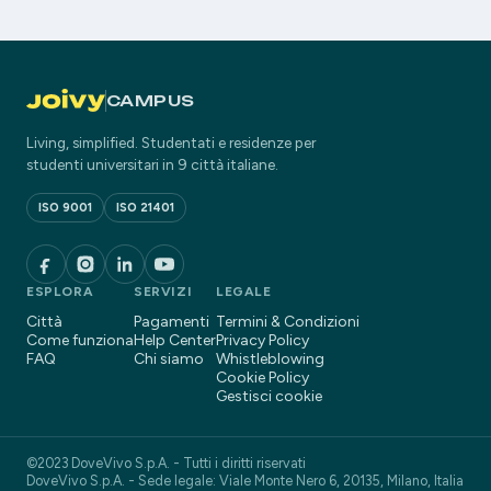
CAMPUS
Living, simplified. Studentati e residenze per
studenti universitari in 9 città italiane.
ISO 9001
ISO 21401
ESPLORA
SERVIZI
LEGALE
Città
Pagamenti
Termini & Condizioni
Come funziona
Help Center
Privacy Policy
FAQ
Chi siamo
Whistleblowing
Cookie Policy
Gestisci cookie
©2023 DoveVivo S.p.A. - Tutti i diritti riservati
DoveVivo S.p.A. - Sede legale: Viale Monte Nero 6, 20135, Milano, Italia